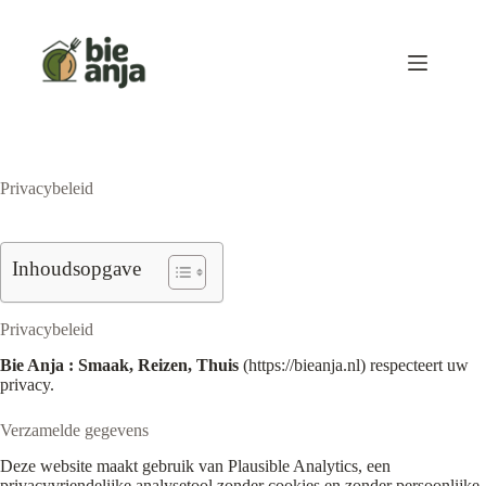
Ga
naar
de
inhoud
Privacybeleid
Inhoudsopgave
Privacybeleid
Bie Anja : Smaak, Reizen, Thuis
(https://bieanja.nl) respecteert uw
privacy.
Verzamelde gegevens
Deze website maakt gebruik van Plausible Analytics, een
privacyvriendelijke analysetool zonder cookies en zonder persoonlijke